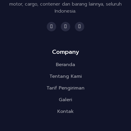
motor, cargo, contener dan barang lainnya, seluruh
Indonesia.
F
I
T
a
n
w
c
s
i
e
t
t
b
a
t
o
g
e
Company
o
r
r
k
a
m
Beranda
Tentang Kami
Tarif Pengiriman
Galeri
Kontak