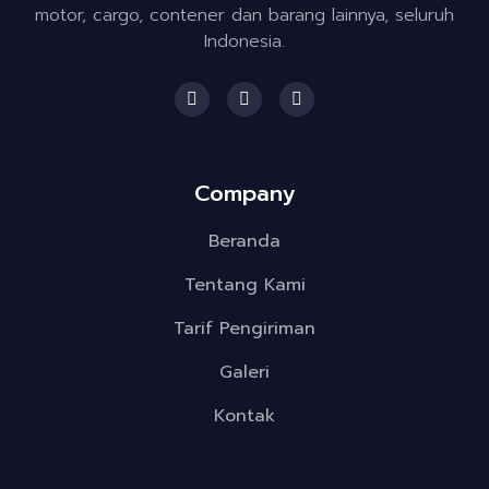
motor, cargo, contener dan barang lainnya, seluruh
Indonesia.
F
I
T
a
n
w
c
s
i
e
t
t
b
a
t
o
g
e
Company
o
r
r
k
a
m
Beranda
Tentang Kami
Tarif Pengiriman
Galeri
Kontak