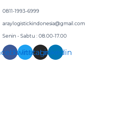
Skip
Post
to
navigation
0811-1993-6999
content
araylogistickindonesia@gmail.com
Senin - Sabtu : 08.00-17.00
acebook
Twitter
Instagram
Linkedin