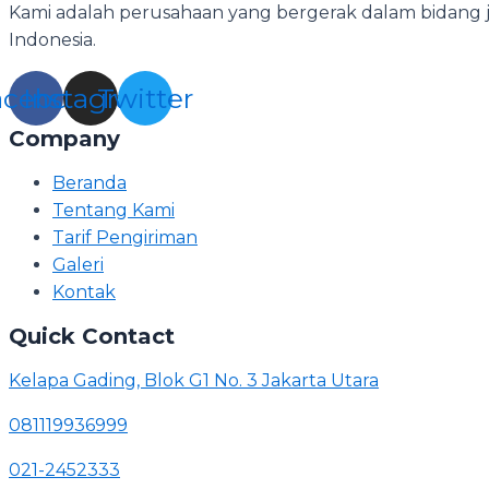
Kami adalah perusahaan yang bergerak dalam bidang jas
Indonesia.
acebook
Instagram
Twitter
Company
Beranda
Tentang Kami
Tarif Pengiriman
Galeri
Kontak
Quick Contact
Kelapa Gading, Blok G1 No. 3 Jakarta Utara
081119936999
021-2452333