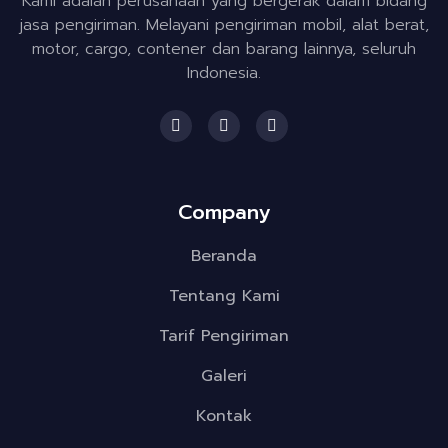
Kami adalah perusahaan yang bergerak dalam bidang
jasa pengiriman. Melayani pengiriman mobil, alat berat,
motor, cargo, contener dan barang lainnya, seluruh
Indonesia.
F
I
T
a
n
w
c
s
i
e
t
t
b
a
t
o
g
e
Company
o
r
r
k
a
m
Beranda
Tentang Kami
Tarif Pengiriman
Galeri
Kontak