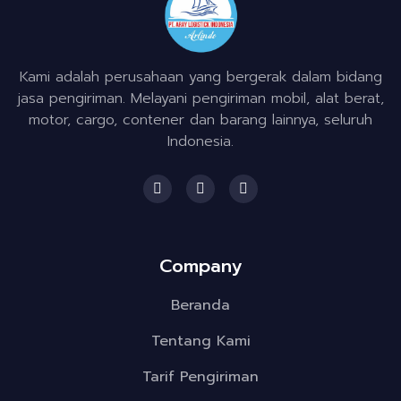
Kami adalah perusahaan yang bergerak dalam bidang
jasa pengiriman. Melayani pengiriman mobil, alat berat,
motor, cargo, contener dan barang lainnya, seluruh
Indonesia.
F
I
T
a
n
w
c
s
i
e
t
t
b
a
t
o
g
e
Company
o
r
r
k
a
m
Beranda
Tentang Kami
Tarif Pengiriman