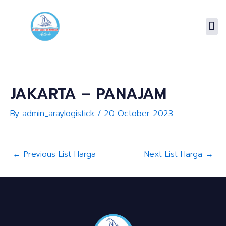
Skip
Post
to
navigation
Me
content
JAKARTA – PANAJAM
By
admin_araylogistick
/
20 October 2023
←
Previous List Harga
Next List Harga
→