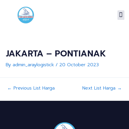
Skip
Post
to
navigation
Me
content
JAKARTA – PONTIANAK
By
admin_araylogistick
/
20 October 2023
←
Previous List Harga
Next List Harga
→