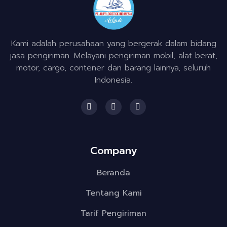
Kami adalah perusahaan yang bergerak dalam bidang
jasa pengiriman. Melayani pengiriman mobil, alat berat,
motor, cargo, contener dan barang lainnya, seluruh
Indonesia.
F
I
T
a
n
w
c
s
i
e
t
t
b
a
t
o
g
e
Company
o
r
r
k
a
m
Beranda
Tentang Kami
Tarif Pengiriman