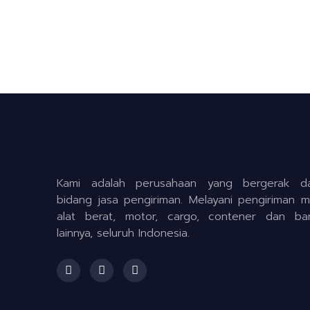
Kami adalah perusahaan yang bergerak d
bidang jasa pengiriman. Melayani pengiriman mo
alat berat, motor, cargo, contener dan ba
lainnya, seluruh Indonesia.
F
I
T
a
n
w
c
s
i
e
t
t