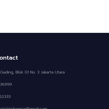
ontact
Gading, Blok G1 No. 3 Jakarta Utara
936999
52333
istickindonesia@gmail.com