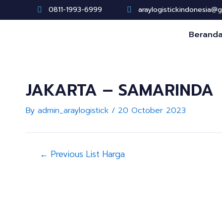
Skip
Post
0811-1993-6999
araylogistickindonesia@
to
navigation
content
Berand
JAKARTA – SAMARINDA
By
admin_araylogistick
/
20 October 2023
←
Previous List Harga