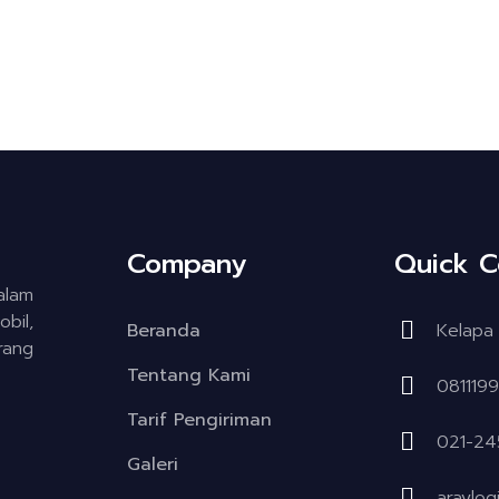
Company
Quick C
alam
bil,
Beranda
Kelapa 
rang
Tentang Kami
081119
Tarif Pengiriman
021-24
Galeri
araylog