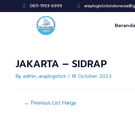
Skip
Post
0811-1993-6999
araylogistickindonesia@
to
navigation
content
Berand
JAKARTA – SIDRAP
By
admin_araylogistick
/
18 October 2023
←
Previous List Harga