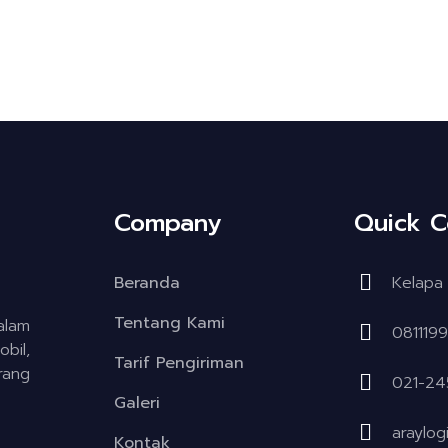
Company
Quick C
Beranda
Kelapa 
Tentang Kami
alam
081119
bil,
Tarif Pengiriman
rang
021-24
Galeri
araylog
Kontak