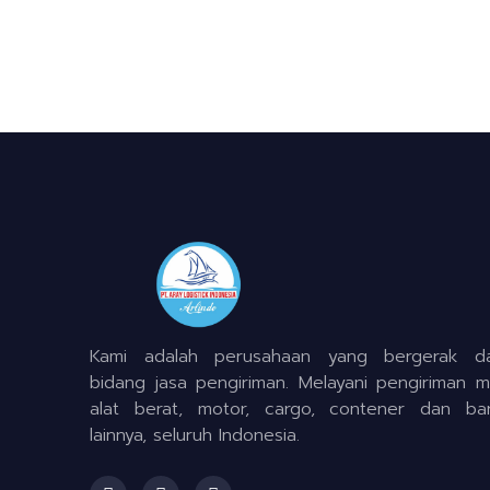
Kami adalah perusahaan yang bergerak d
bidang jasa pengiriman. Melayani pengiriman mo
alat berat, motor, cargo, contener dan ba
lainnya, seluruh Indonesia.
F
I
T